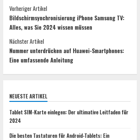
C
Vorheriger Artikel
Bildschirmsynchronisierung iPhone Samsung TV:
o
Alles, was Sie 2024 wissen müssen
n
Nächster Artikel
t
Nummer unterdrücken auf Huawei-Smartphones:
i
Eine umfassende Anleitung
n
u
NEUESTE ARTIKEL
e
R
Tablet SIM-Karte einlegen: Der ultimative Leitfaden für
2024
e
Die besten Tastaturen für Android-Tablets: Ein