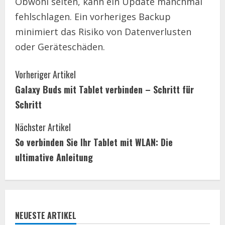
Obwohl selten, kann ein Update manchmal
fehlschlagen. Ein vorheriges Backup
minimiert das Risiko von Datenverlusten
oder Geräteschäden.
C
Vorheriger Artikel
Galaxy Buds mit Tablet verbinden – Schritt für
o
Schritt
n
Nächster Artikel
t
So verbinden Sie Ihr Tablet mit WLAN: Die
i
ultimative Anleitung
n
u
NEUESTE ARTIKEL
e