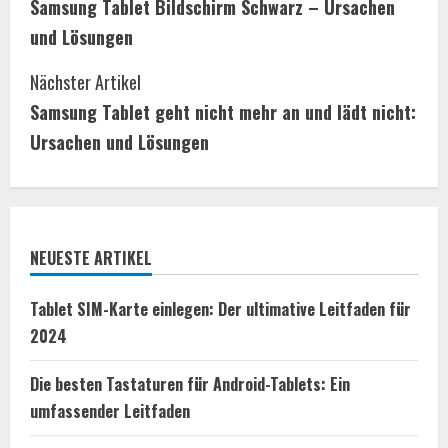
Samsung Tablet Bildschirm Schwarz – Ursachen
o
und Lösungen
n
Nächster Artikel
t
Samsung Tablet geht nicht mehr an und lädt nicht:
i
Ursachen und Lösungen
n
u
NEUESTE ARTIKEL
e
R
Tablet SIM-Karte einlegen: Der ultimative Leitfaden für
2024
e
Die besten Tastaturen für Android-Tablets: Ein
a
umfassender Leitfaden
d