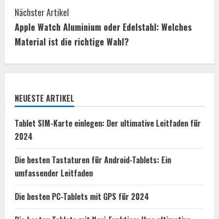
n
Nächster Artikel
t
Apple Watch Aluminium oder Edelstahl: Welches
i
Material ist die richtige Wahl?
n
u
NEUESTE ARTIKEL
e
R
Tablet SIM-Karte einlegen: Der ultimative Leitfaden für
2024
e
Die besten Tastaturen für Android-Tablets: Ein
a
umfassender Leitfaden
d
Die besten PC-Tablets mit GPS für 2024
i