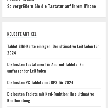
o
So vergrößern Sie die Tastatur auf Ihrem iPhone
n
t
NEUESTE ARTIKEL
i
n
Tablet SIM-Karte einlegen: Der ultimative Leitfaden für
2024
u
Die besten Tastaturen für Android-Tablets: Ein
e
umfassender Leitfaden
R
Die besten PC-Tablets mit GPS für 2024
e
Die besten Tablets mit Navi-Funktion: Ihre ultimative
a
Kaufberatung
d